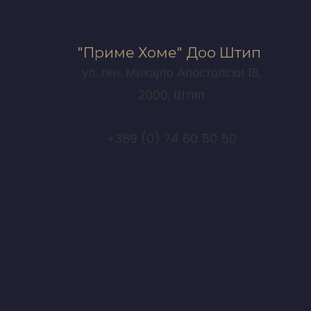
"Приме Хоме" Доо Штип
ул. ген. Михајло Апостолски 18,
2000, Штип
+389 (0) 74 60 50 50