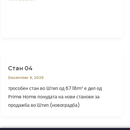
Стан 04
December 6, 2025
трособен стан во Штип од 67.18m² е дел од
Prime Home понудата на нови станови за
продажба во Штип (новaградба)