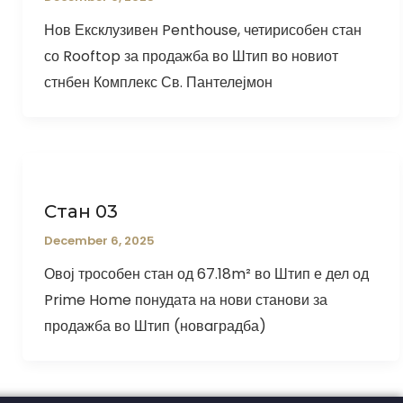
Нов Ексклузивен Penthouse, четирисобен стан
со Rooftop за продажба во Штип во новиот
стнбен Комплекс Св. Пантелејмон
Стан 03
December 6, 2025
Овој трособен стан од 67.18m² во Штип е дел од
Prime Home понудата на нови станови за
продажба во Штип (новaградба)