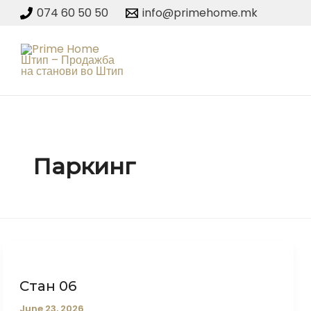
Skip
074 60 50 50
info@primehome.mk
to
content
Паркинг
Стан 06
June 23, 2026