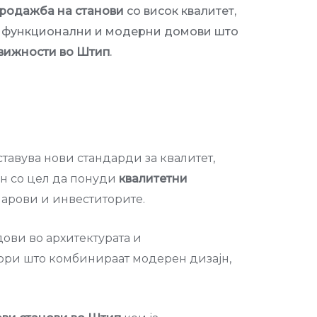
продажба на станови
со висок квалитет,
уку функционални и модерни домови што
вижности во Штип
.
ставува нови стандарди за квалитет,
ан со цел да понуди
квалитетни
парови и инвеститорите.
ови во архитектурата и
тори што комбинираат модерен дизајн,