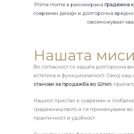
Prime Home е реномирана
градежна к
современ дизајн и долгорочна вреднос
овозможуваат ква
Нашата миси
Во согласност со нашата долгорочна в
естетика и функционалност. Секој наш
станови за продажба во Штип
, прилаг
Нашиот пристап е современ и глобално
градежништвото и ги применуваме во
практичност и удобност.