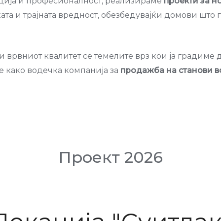
ација и професионалност, реализираме
проекти за н
та и трајната вредност, обезбедувајќи домови што г
 и врвниот квалитет се темелите врз кои ја градиме 
e како водечка компанија за
продажба на станови в
Проект 2026