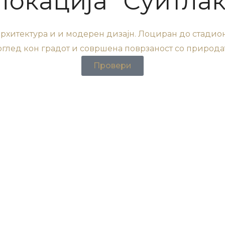
Локација "Суитлак
архитектура и и модерен дизајн. Лоциран до стадио
оглед кон градот и совршена поврзаност со природат
Провери