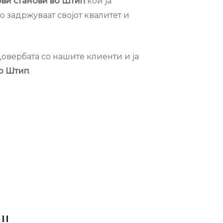
ови станови во Штип
кои ја
о задржуваат својот квалитет и
довербата со нашите клиенти и ја
о Штип
.