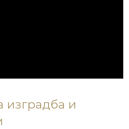
а изградба и
и