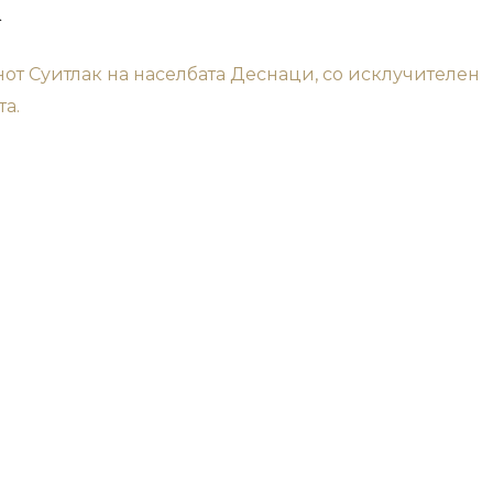
"
нот Суитлак на населбата Деснаци, со исклучителен
а.