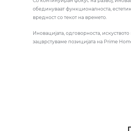
Со континуиран фокус на развој, инов
обединуваат функционалноста, естетика
вредност со текот на времето.
Иновацијата, одговорноста, искуството
зацврстуваме позицијата на Prime Hom