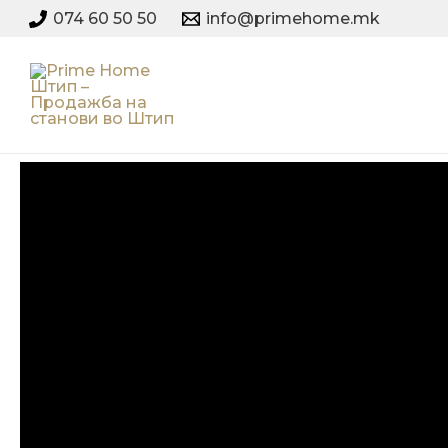
Skip
074 60 50 50
info@primehome.mk
to
content