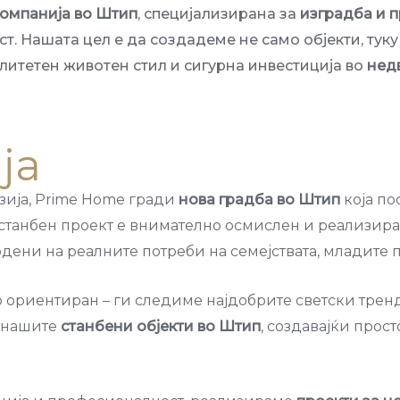
омпанија во Штип
, специјализирана за
изградба и 
т. Нашата цел е да создадеме не само објекти, т
литетен животен стил и сигурна инвестиција во
нед
ја
изија, Prime Home гради
нова градба во Штип
која по
 станбен проект е внимателно осмислен и реализир
одени на реалните потреби на семејствата, младите 
 ориентиран – ги следиме најдобрите светски тренд
 нашите
станбени објекти во Штип
, создавајќи прос