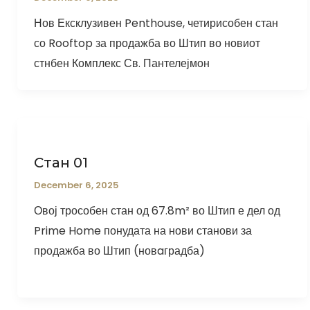
Нов Ексклузивен Penthouse, четирисобен стан
со Rooftop за продажба во Штип во новиот
стнбен Комплекс Св. Пантелејмон
Стан 01
December 6, 2025
Овој трособен стан од 67.8m² во Штип е дел од
Prime Home понудата на нови станови за
продажба во Штип (новaградба)