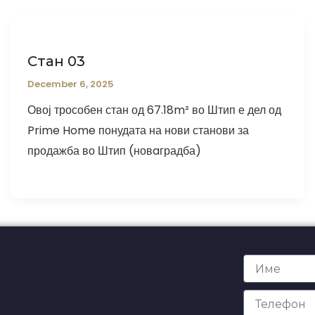
Стан 03
December 6, 2025
Овој трособен стан од 67.18m² во Штип е дел од
Prime Home понудата на нови станови за
продажба во Штип (новaградба)
Име
Телефон