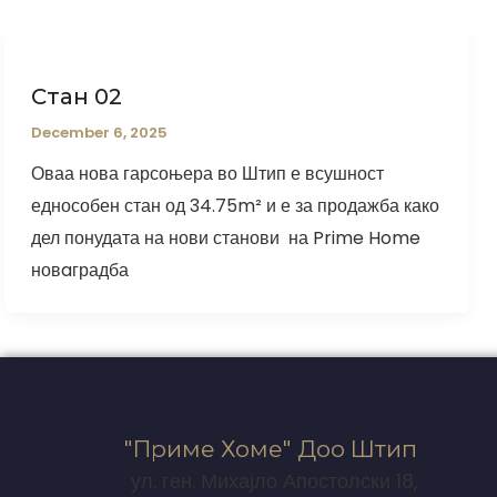
Стан 02
December 6, 2025
Оваа нова гарсоњера во Штип е всушност
еднособен стан од 34.75m² и е за продажба како
дел понудата на нови станови на Prime Home
новaградба
"Приме Хоме" Доо Штип
ул. ген. Михајло Апостолски 18,