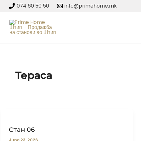
Skip
074 60 50 50
info@primehome.mk
to
content
Тераса
Стан 06
June 23, 2026