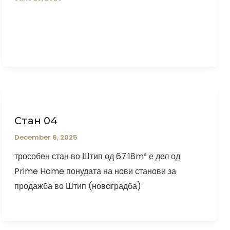
Стан 04
December 6, 2025
трособен стан во Штип од 67.18m² е дел од
Prime Home понудата на нови станови за
продажба во Штип (новaградба)