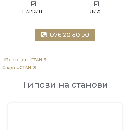
ПАРКИНГ
ЛИФТ
076 20 80 90
Prev
Next
Претходно
СТАН 3
Следно
СТАН 2
Типови на станови