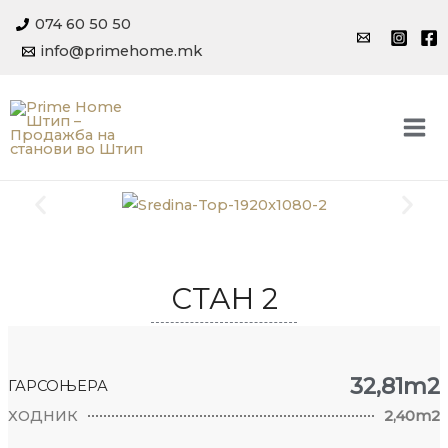
Skip
074 60 50 50
to
info@primehome.mk
content
Mai
Me
СТАН 2
32,81m2
ГАРСОЊЕРА
ХОДНИК
2,40m2