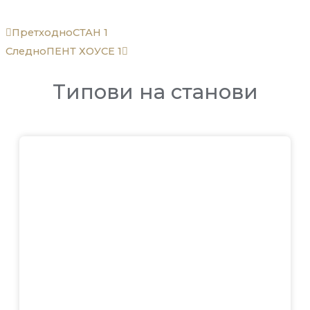
Prev
Next
Претходно
СТАН 1
Следно
ПЕНТ ХОУСЕ 1
Типови на станови