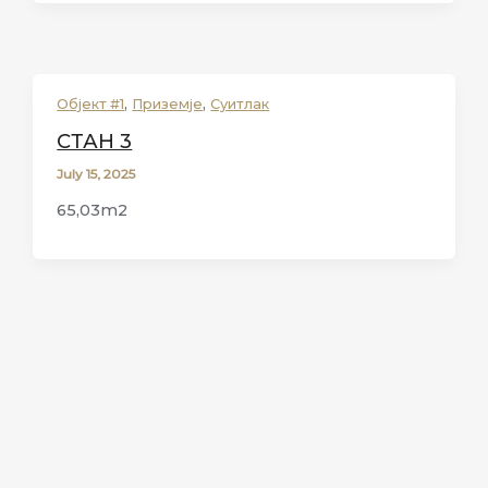
,
,
Објект #1
Приземје
Суитлак
СТАН 3
July 15, 2025
65,03m2