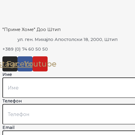
"Приме Хоме" Доо Штип
ул. ген. Михајло Апостолски 18, 2000, Штип
+389 (0) 74 60 50 50
stagram
Facebook
Youtube
Име
Телефон
Email